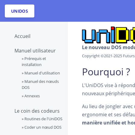
UNIDOS
Accueil
Le nouveau DOS modul
Manuel utilisateur
Copyright ©2021-2025 Futurs' 
»
Prérequis et
installation
Pourquoi ?
»
Manuel d'utilisation
»
Manuel des nœuds
L'UniDOS vise à répondr
DOS
nouveaux périphériques 
»
Annexes
Au lieu de jongler ave
Le coin des codeurs
ergonomie et ses défau
»
Routines de l'UniDOS
manière unifiée et h
»
Coder un nœud DOS