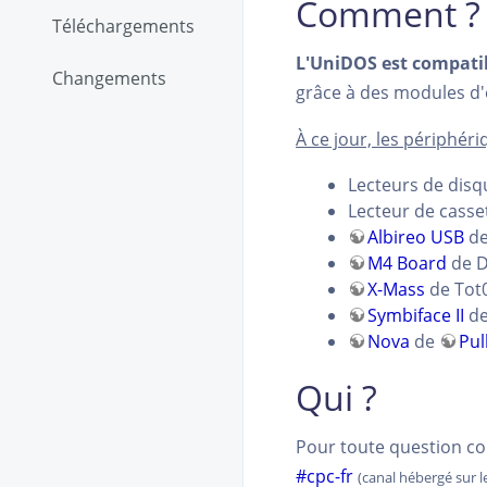
Comment ?
Téléchargements
L'UniDOS est compatib
Changements
grâce à des modules d
À ce jour, les périphér
Lecteurs de disq
Lecteur de casse
Albireo USB
d
M4 Board
de D
X-Mass
de Tot0
Symbiface II
de
Nova
de
Pul
Qui ?
Pour toute question co
#cpc-fr
(canal hébergé sur 