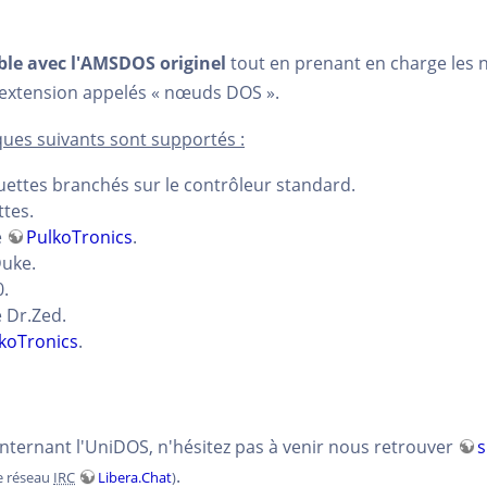
le avec l'AMSDOS originel
tout en prenant en charge les
'extension appelés « nœuds DOS ».
iques suivants sont supportés :
uettes branchés sur le contrôleur standard.
ttes.
e
PulkoTronics
.
uke.
.
 Dr.Zed.
koTronics
.
nternant l'UniDOS, n'hésitez pas à venir nous retrouver
s
.
le réseau
IRC
Libera.Chat
)